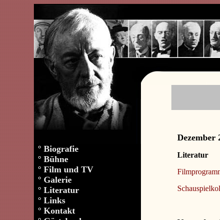
Dezember 
°
Biografie
Literatur
°
Bühne
°
Film und TV
Filmprogramm
°
Galerie
Schauspielko
°
Literatur
°
Links
°
Kontakt