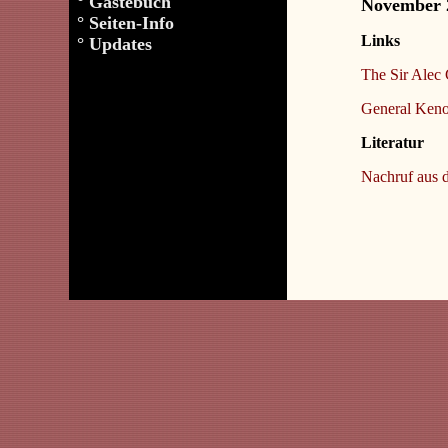
°
Gästebuch
November 
°
Seiten-Info
Links
°
Updates
The Sir Alec
General Keno
Literatur
Nachruf aus 