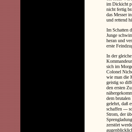
im Dickicht p
nicht fertig 
das Messer in 
und rettend h
Im Schatten d
Junge schwim
heran und ve
erste Feindzu
In der gleich
Kommandeur d
sich im Morge
Colonel Nicho
wie man die K
geistig so di
den ersten Zu
nähergekommen
dem brutalen 
gelehrt, daß 
schaffen --- 
Strom, der üb
Sprengladung
zerstört werd
augenblickli