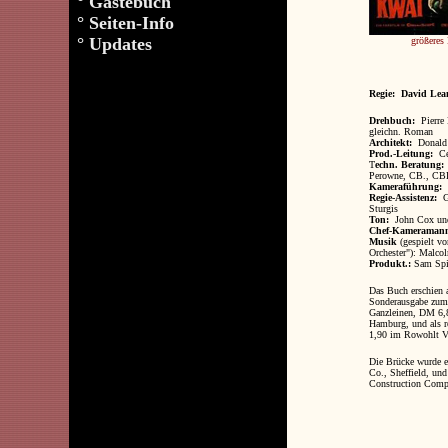
°
Gästebuch
°
Seiten-Info
°
Updates
größeres
Regie: David Lea
Drehbuch:
Pierre 
gleichn. Roman
Architekt:
Donald
Prod.-Leitung:
Cec
T
echn. Beratung:
Perowne, CB., CB
Kameraführung:
P
Regie-Assistenz:
G
Sturgis
Ton:
John Cox und
Chef-Kameraman
Musik
(gespielt vo
Orchester"): Malco
Produkt.:
Sam Spi
Das Buch erschien 
Sonderausgabe zum 
Ganzleinen, DM 6,8
Hamburg, und als 
1,90 im Rowohlt V
Die Brücke wurde 
Co., Sheffield, un
Construction Comp