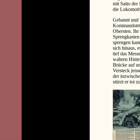
mit Saito der 
die Lokomotiv
Gebannt und 
Kommandotrup
Obersten. Ih
Sprengkasten 
sprengen kan
sich hinaus, 
tief das Mess
wahren Hinter
Brücke auf un
Versteck jens
der inzwisch
stürzt er tot