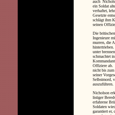
auch
Nichols
ein Soldat alt
verhaftet, le
Gesetzte ents
schlägt ihm K
seinen Offizi
Die britische
Ingenieure m
murren, die A
hintertrieben
unter brenne
schmachtet in
Kommandanten 
Offiziere ab.
nicht bis zum
seiner Vorges
Selbstmord, v
auszuführen.
Nicholson erk
listiger Bere
erfahrene Brü
Soldaten wie
garantiert er,