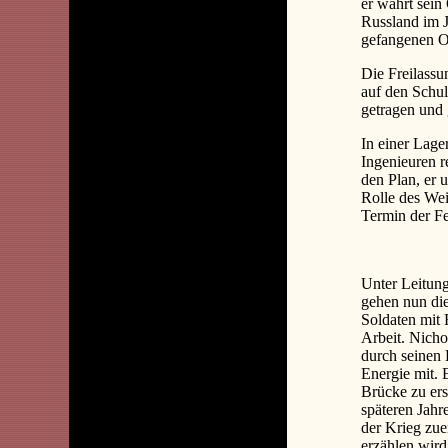
er wahrt sein
Russland im J
gefangenen Of
Die Freilassu
auf den Schul
getragen und 
In einer Lage
Ingenieuren r
den Plan, er 
Rolle des Wei
Termin der Fe
Unter Leitung
gehen nun die
Soldaten mit 
Arbeit. Nichol
durch seinen 
Energie mit. E
Brücke zu ers
späteren Jahr
der Krieg zuen
erzählen wird