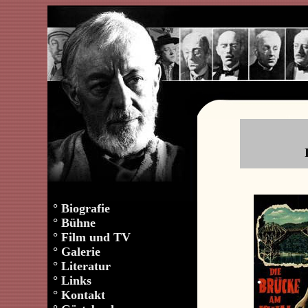
°
Biografie
°
Bühne
°
Film und TV
°
Galerie
°
Literatur
°
Links
°
Kontakt