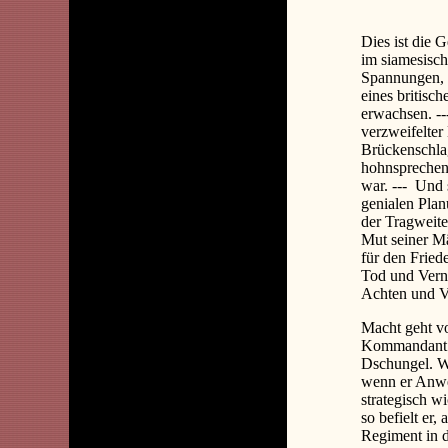
Dies ist die 
im siamesisch
Spannungen, d
eines britis
erwachsen. --
verzweifelter
Brückenschlag
hohnsprechend
war. ---
Und 
genialen Plan
der Tragweite
Mut seiner Mä
für den Fried
Tod und Verni
Achten und V
Macht geht vo
Kommandant d
Dschungel. W
wenn er Anwei
strategisch w
so befielt er,
Regiment in d