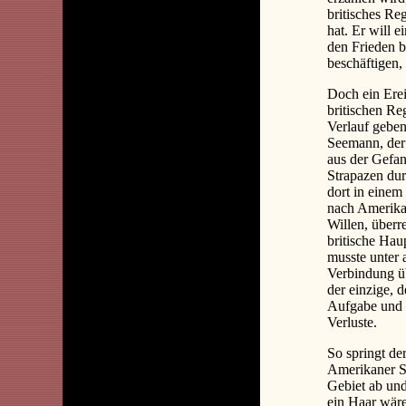
britisches Re
hat. Er will e
den Frieden b
beschäftigen,
Doch ein Erei
britischen Re
Verlauf gebe
Seemann, der 
aus der Gefan
Strapazen du
dort in einem
nach Amerika 
Willen, über
britische Hau
musste unter 
Verbindung ü
der einzige, 
Aufgabe und Z
Verluste.
So springt der
Amerikaner Sh
Gebiet ab un
ein Haar wäre